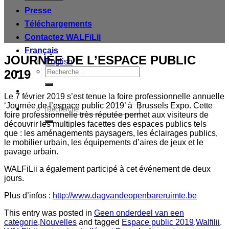
Presse
Téléchargements
Contactez WALFiLii
Français
JOURNÉE DE L’ESPACE PUBLIC
English
Recherche
2019
pour :
Le 7 février 2019 s’est tenue la foire professionnelle annuelle
‘Journée de l’espace public 2019’ à Brussels Expo. Cette
Recherche
foire professionnelle très réputée permet aux visiteurs de
pour :
découvrir les multiples facettes des espaces publics tels
que : les aménagements paysagers, les éclairages publics,
le mobilier urbain, les équipements d’aires de jeux et le
pavage urbain.
WALFiLii a également participé à cet événement de deux
jours.
Plus d’infos :
http://www.dagvandeopenbareruimte.be
This entry was posted in
Geen onderdeel van een
categorie
,
Nouvelles
and tagged
Espace public 2019
,
Walfilii
.