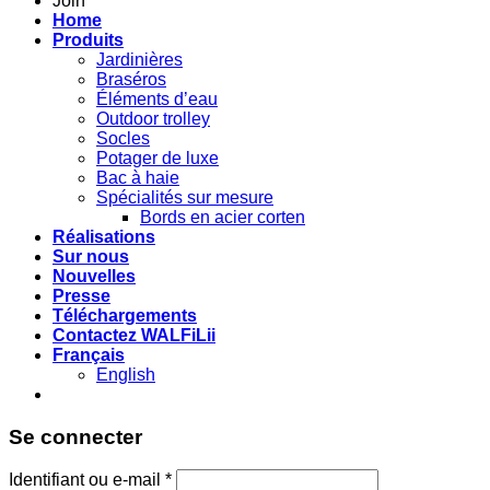
Join
Home
Produits
Jardinières
Braséros
Éléments d’eau
Outdoor trolley
Socles
Potager de luxe
Bac à haie
Spécialités sur mesure
Bords en acier corten
Réalisations
Sur nous
Nouvelles
Presse
Téléchargements
Contactez WALFiLii
Français
English
Se connecter
Identifiant ou e-mail
*