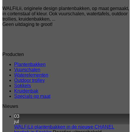
WALFiLii, originele design plantenbakken, op maat gemaakt,
in cortenstaal of kleur. Ook vuurschalen, watertafels, outdoor
trollies, kruidenbakken, ...
Geen uitdaging te groot!
Producten
Plantenbakken
Vuurschalen
Waterelementen
Outdoor trolley
Sokkels
Kruidenbak
Specials op maat
Nieuws
03
jul
WALFiLii plantenbakken in de nieuwe CHANEL
voor