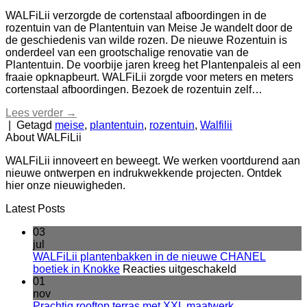
WALFiLii verzorgde de cortenstaal afboordingen in de
rozentuin van de Plantentuin van Meise Je wandelt door de
de geschiedenis van wilde rozen. De nieuwe Rozentuin is
onderdeel van een grootschalige renovatie van de
Plantentuin. De voorbije jaren kreeg het Plantenpaleis al een
fraaie opknapbeurt. WALFiLii zorgde voor meters en meters
cortenstaal afboordingen. Bezoek de rozentuin zelf…
Lees verder
→
|
Getagd
meise
,
plantentuin
,
rozentuin
,
Walfilii
About WALFiLii
WALFiLii innoveert en beweegt. We werken voortdurend aan
nieuwe ontwerpen en indrukwekkende projecten. Ontdek
hier onze nieuwigheden.
Latest Posts
03
jul
WALFiLii plantenbakken in de nieuwe CHANEL
voor
boetiek in Knokke
Reacties uitgeschakeld
WALFiLii
01
plantenbakke
nov
in
Prachtig rooftop terras met XXL maatwerk