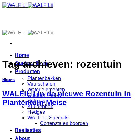
Skip
to
content
Home
Tag archieven:
rozentuin
Outdoor living
Producten
Plantenbakken
Nieuws
Vuurschalen
Water elementen
WALFiLii in de nieuwe Rozentuin in
Outdoor Trolley
Sokkels
Plantentuin Meise
Kruidenbak
Hedges
WALFiLii Specials
Cortenstalen boorden
Realisaties
About