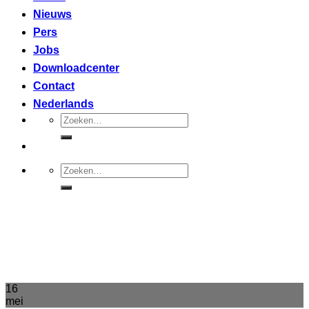
Nieuws
Pers
Jobs
Downloadcenter
Contact
Nederlands
Zoeken
naar:
Zoeken
naar:
16
mei