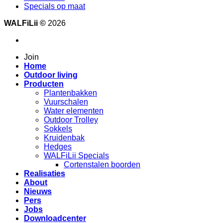
Specials op maat
WALFiLii ©
2026
Join
Home
Outdoor living
Producten
Plantenbakken
Vuurschalen
Water elementen
Outdoor Trolley
Sokkels
Kruidenbak
Hedges
WALFiLii Specials
Cortenstalen boorden
Realisaties
About
Nieuws
Pers
Jobs
Downloadcenter